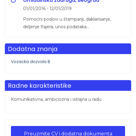
Omladinska zadruga, Beograd
01/01/2016 - 12/01/2019
Pomoćni poslovi u štampariji, daklarisanje,
deljenje flajera, unos podataka...
Dodatna znanja
Vozacka dozvola B
Radne karakteristike
Komunikativna, ambiciozna i istrajna u radu.
Preuzmite CV i dodatna dokumenta