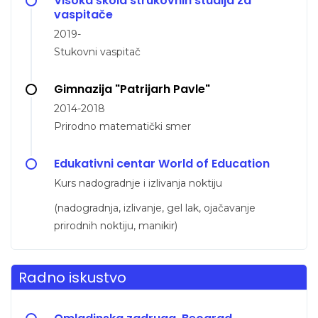
Visoka škola strukovnih studija za
vaspitače
2019-
Stukovni vaspitač
Gimnazija "Patrijarh Pavle"
2014-2018
Prirodno matematički smer
Edukativni centar World of Education
Kurs nadogradnje i izlivanja noktiju
(nadogradnja, izlivanje, gel lak, ojačavanje
prirodnih noktiju, manikir)
Radno iskustvo