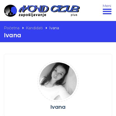
Meni
Početna
Kandidati
Ivana
Ivana
Ivana