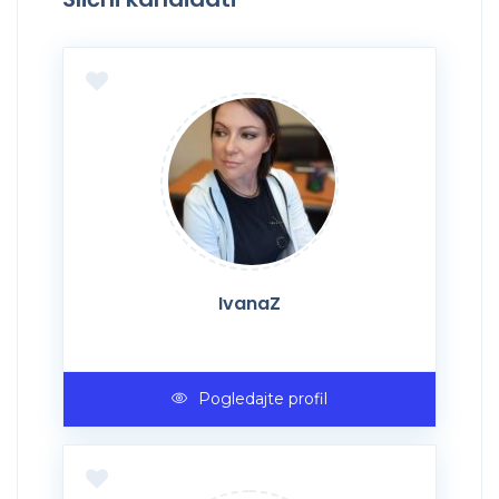
IvanaZ
Pogledajte profil