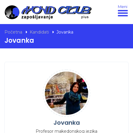
Meni
Početna
Kandidati
Jovanka
Jovanka
Jovanka
Profesor makedonskog jezika