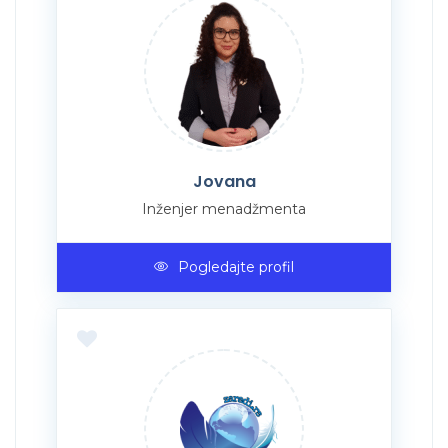
Jovana
Inženjer menadžmenta
Pogledajte profil