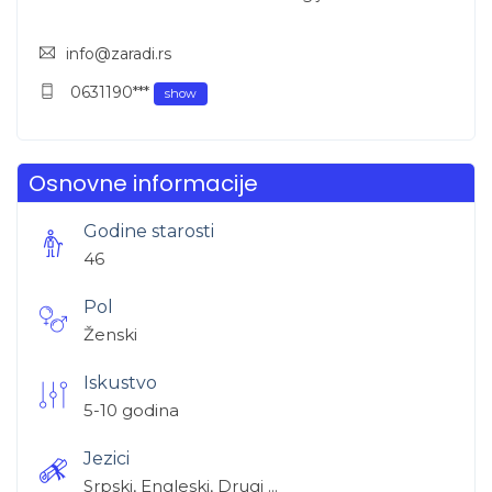
info@zaradi.rs
0631190***
show
Osnovne informacije
Godine starosti
46
Pol
Ženski
Iskustvo
5-10 godina
Jezici
Srpski, Engleski, Drugi ...