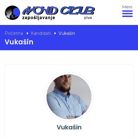
Meni
Početna
Kandidati
Vukašin
Vukašin
Vukašin