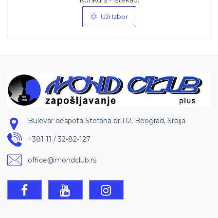
Konkurs - istekao.
Uži Izbor
Bulevar despota Stefana br.112, Beograd, Srbija
+381 11 / 32-82-127
office@mondclub.rs