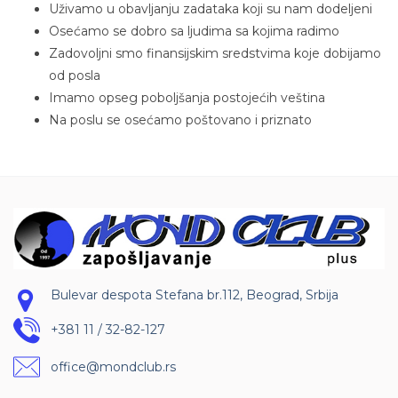
Uživamo u obavljanju zadataka koji su nam dodeljeni
Osećamo se dobro sa ljudima sa kojima radimo
Zadovoljni smo finansijskim sredstvima koje dobijamo
od posla
Imamo opseg poboljšanja postojećih veština
Na poslu se osećamo poštovano i priznato
Bulevar despota Stefana br.112, Beograd, Srbija
+381 11 / 32-82-127
office@mondclub.rs