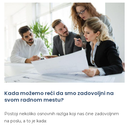
Kada možemo reći da smo zadovoljni na
svom radnom mestu?
Postoji nekoliko osnovnih razlga koji nas čine zadovoljnim
na poslu, a to je kada: