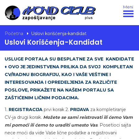
Meni
Početna
Uslovi korišćenja-kandidat
Uslovi Korišćenja-Kandidat
USLUGE PORTALA SU BESPLATNE ZA SVE KANDIDATE
♦
OVO JE JEDINSTVENA PRILIKA DA SVOJ KOMPLETAN
CV/RADNU BIOGRAFIJU, KAO I VAŠE VEŠTINE I
INTERESOVANJA I OPREDELJENJA ZA RAZLIČITE
POSLOVE, PRIKAŽETE NA NAŠEM PORTALU SA
ZAŠTIĆENIM LIČNIM PODACIMA.
1
.
REGISTRACIJA
prvi korak 2.
PRIJAVA
za kompletiranje
CV-ja drugi korak.
Možete se sami reistrovati ili ćemo Vam
mi pomoći ili ćemo to uraditi umesto Vas
. Posetioci sajta
nece moći da vide Vaše lične podatke a registrovani