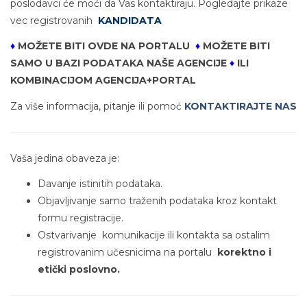
poslodavci će moći da Vas kontaktiraju. Pogledajte prikaze
vec registrovanih
KANDIDATA
♦
MOŽETE BITI OVDE NA PORTALU
♦
MOŽETE BITI
SAMO U BAZI PODATAKA NAŠE AGENCIJE
♦
ILI
KOMBINACIJOM AGENCIJA+PORTAL
Za više informacija, pitanje ili pomoć
KONTAKTIRAJTE NAS
Vaša jedina obaveza je:
Davanje istinitih podataka.
Objavljivanje samo traženih podataka kroz kontakt
formu registracije.
Ostvarivanje komunikacije ili kontakta sa ostalim
registrovanim učesnicima na portalu
korektno i
etički poslovno.