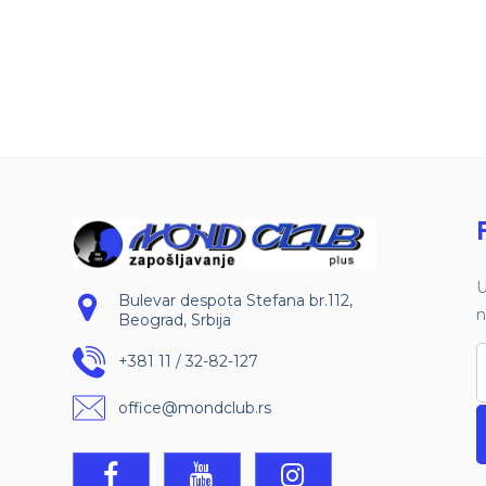
U
Bulevar despota Stefana br.112,
n
Beograd, Srbija
+381 11 / 32-82-127
office@mondclub.rs