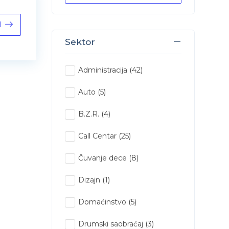
l
Sektor
Administracija
(42)
Auto
(5)
B.Z.R.
(4)
Call Centar
(25)
Čuvanje dece
(8)
Dizajn
(1)
Domaćinstvo
(5)
Drumski saobraćaj
(3)