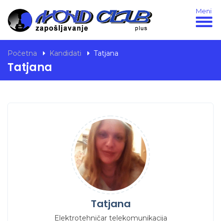
Meni
Početna
Kandidati
Tatjana
Tatjana
Tatjana
Elektrotehničar telekomunikacija