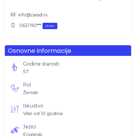
info@zaradi.rs
0631190***
show
Osnovne informacije
Godine starosti
57
Pol
Ženski
Iskustvo
Više od 10 godina
Jezici
Engleski