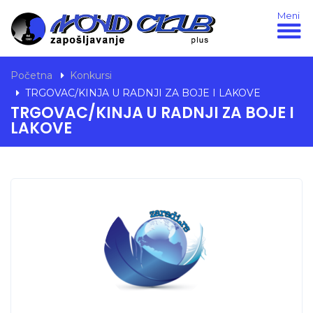
Meni
Početna
Konkursi
TRGOVAC/KINJA U RADNJI ZA BOJE I LAKOVE
TRGOVAC/KINJA U RADNJI ZA BOJE I
LAKOVE