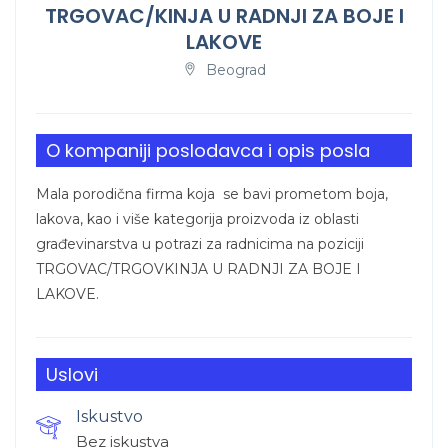
TRGOVAC/KINJA U RADNJI ZA BOJE I
LAKOVE
Beograd
O kompaniji poslodavca i opis posla
Mala porodična firma koja se bavi prometom boja,
lakova, kao i više kategorija proizvoda iz oblasti
građevinarstva u potrazi za radnicima na poziciji
TRGOVAC/TRGOVKINJA U RADNJI ZA BOJE I
LAKOVE.
Uslovi
Iskustvo
Bez iskustva