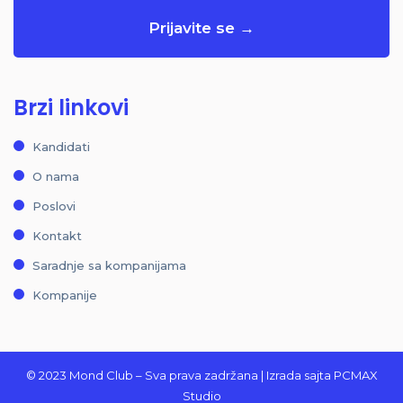
Brzi linkovi
Kandidati
O nama
Poslovi
Kontakt
Saradnje sa kompanijama
Kompanije
© 2023 Mond Club – Sva prava zadržana |
Izrada sajta
PCMAX
Studio