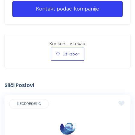
Kontakt podaci kompanije
Konkurs - istekao.
Uži Izbor
Sliči Poslovi
NEODREĐENO