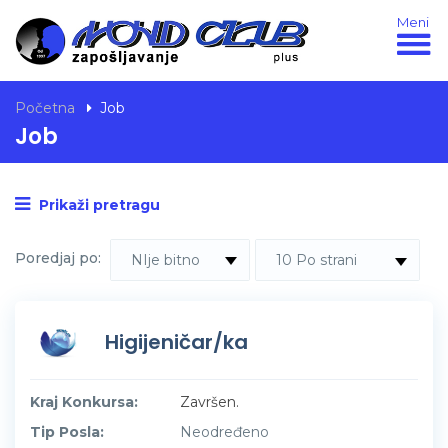
Meni
Početna
Job
Job
Prikaži pretragu
Poredjaj po:
NIje bitno
10 Po strani
Higijeničar/ka
Kraj Konkursa:
Završen.
Tip Posla:
Neodređeno